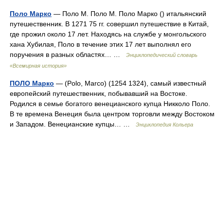
Поло Марко
— Поло М. Поло М. Поло Марко () итальянский
путешественник. В 1271 75 гг. совершил путешествие в Китай,
где прожил около 17 лет. Находясь на службе у монгольского
хана Хубилая, Поло в течение этих 17 лет выполнял его
поручения в разных областях… …
Энциклопедический словарь
«Всемирная история»
ПОЛО Марко
— (Polo, Marco) (1254 1324), самый известный
европейский путешественник, побывавший на Востоке.
Родился в семье богатого венецианского купца Никколо Поло.
В те времена Венеция была центром торговли между Востоком
и Западом. Венецианские купцы… …
Энциклопедия Кольера