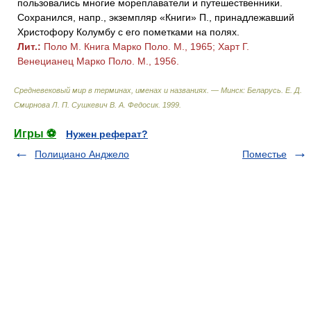
пользовались многие мореплаватели и путешественники.
Сохранился, напр., экземпляр «Книги» П., принадлежавший
Христофору Колумбу с его пометками на полях.
Лит.:
Поло М. Книга Марко Поло. М., 1965; Харт Г.
Венецианец Марко Поло. М., 1956.
Средневековый мир в терминах, именах и названиях. — Минск: Беларусь
.
Е. Д.
Смирнова Л. П. Сушкевич В. А. Федосик
.
1999
.
Игры ⚽
Нужен реферат?
Полициано Анджело
Поместье