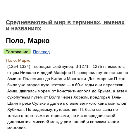
Средневековый мир в терминах, именах
и названиях
Поло, Марко
Толкование
Перевод
Поло, Марко
(1254-1324) - венецианский купец. В 1271—1275 гг. вместе с
отцом Никколо и дядей Маффео П. совершил путешествие по
Азии от Палестины до Китая и Монголии. Для старших П. это
было уже второе путешествие — в 60-е годы они пересекли
Азию, двигаясь морем от Константинополя до Крыма, а затем
сухопутным путем от Волги через Хорезм, предгорья Тянь-
Шаня к реке Сулэхэ и далее к ставке великого хана монголов
Хубилая. По-видимому, путешествия П. были связаны не
только с торговыми интересами, но и с посреднической
дипломатич. миссией между рим. папой и великим ханом
монголов.