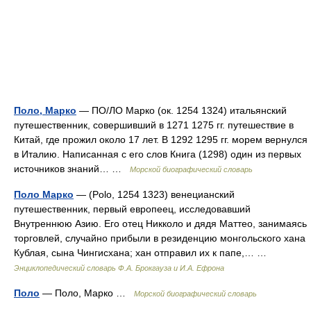
Поло, Марко
— ПО/ЛО Марко (ок. 1254 1324) итальянский
путешественник, совершивший в 1271 1275 гг. путешествие в
Китай, где прожил около 17 лет. В 1292 1295 гг. морем вернулся
в Италию. Написанная с его слов Книга (1298) один из первых
источников знаний… …
Морской биографический словарь
Поло Марко
— (Polo, 1254 1323) венецианский
путешественник, первый европеец, исследовавший
Внутреннюю Азию. Его отец Никколо и дядя Маттео, занимаясь
торговлей, случайно прибыли в резиденцию монгольского хана
Кублая, сына Чингисхана; хан отправил их к папе,… …
Энциклопедический словарь Ф.А. Брокгауза и И.А. Ефрона
Поло
— Поло, Марко …
Морской биографический словарь