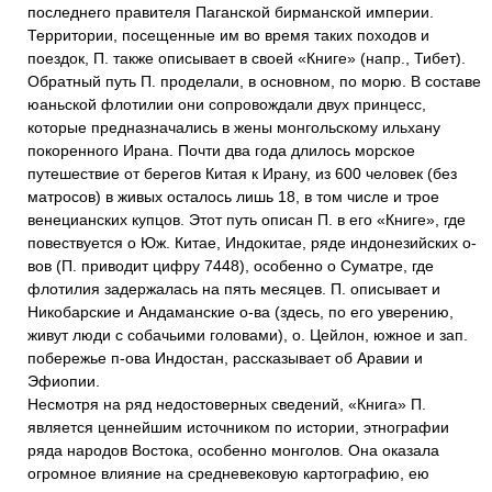
последнего правителя Паганской бирманской империи.
Территории, посещенные им во время таких походов и
поездок, П. также описывает в своей «Книге» (напр., Тибет).
Обратный путь П. проделали, в основном, по морю. В составе
юаньской флотилии они сопровождали двух принцесс,
которые предназначались в жены монгольскому ильхану
покоренного Ирана. Почти два года длилось морское
путешествие от берегов Китая к Ирану, из 600 человек (без
матросов) в живых осталось лишь 18, в том числе и трое
венецианских купцов. Этот путь описан П. в его «Книге», где
повествуется о Юж. Китае, Индокитае, ряде индонезийских о-
вов (П. приводит цифру 7448), особенно о Суматре, где
флотилия задержалась на пять месяцев. П. описывает и
Никобарские и Андаманские о-ва (здесь, по его уверению,
живут люди с собачьими головами), о. Цейлон, южное и зап.
побережье п-ова Индостан, рассказывает об Аравии и
Эфиопии.
Несмотря на ряд недостоверных сведений, «Книга» П.
является ценнейшим источником по истории, этнографии
ряда народов Востока, особенно монголов. Она оказала
огромное влияние на средневековую картографию, ею