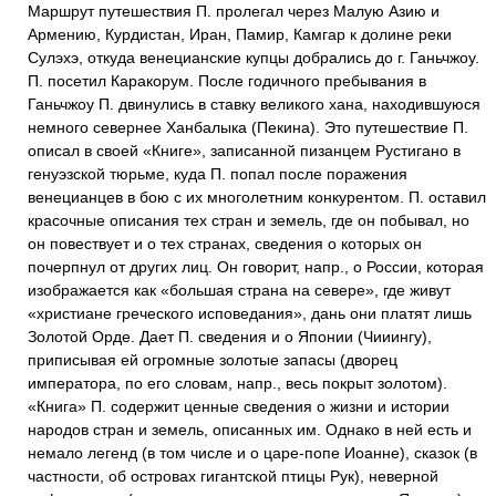
Маршрут путешествия П. пролегал через Малую Азию и
Армению, Курдистан, Иран, Памир, Камгар к долине реки
Сулэхэ, откуда венецианские купцы добрались до г. Ганьчжоу.
П. посетил Каракорум. После годичного пребывания в
Ганьчжоу П. двинулись в ставку великого хана, находившуюся
немного севернее Ханбалыка (Пекина). Это путешествие П.
описал в своей «Книге», записанной пизанцем Рустигано в
генуэзской тюрьме, куда П. попал после поражения
венецианцев в бою с их многолетним конкурентом. П. оставил
красочные описания тех стран и земель, где он побывал, но
он повествует и о тех странах, сведения о которых он
почерпнул от других лиц. Он говорит, напр., о России, которая
изображается как «большая страна на севере», где живут
«христиане греческого исповедания», дань они платят лишь
Золотой Орде. Дает П. сведения и о Японии (Чииингу),
приписывая ей огромные золотые запасы (дворец
императора, по его словам, напр., весь покрыт золотом).
«Книга» П. содержит ценные сведения о жизни и истории
народов стран и земель, описанных им. Однако в ней есть и
немало легенд (в том числе и о царе-попе Иоанне), сказок (в
частности, об островах гигантской птицы Рук), неверной